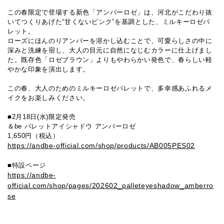
この春限定で登場する新⾊「アンバーロゼ」は、河北がこだわり抜
いてつくりあげた“⽢くないピンク”を基調とした、ミルキーロゼパ
レット。
ローズにほんのりアンバーを溶かし込むことで、可愛らしさの中に
深みと洗練を宿し、⼤⼈の⽬元に⾃然になじむカラーに仕上げまし
た。既存⾊「ロゼブラウン」よりもやわらかい発⾊で、春らしい軽
やかな印象を演出します。
この春、⼤⼈のためのミルキーロゼパレットで、多幸感あふれるメ
イクをお楽しみください。
■2月18日(水)限定発売
＆be パレットアイシャドウ アンバーロゼ
1,650円（税込）
https://andbe-official.com/shop/products/AB005PES02
■特設ページ
https://andbe-
official.com/shop/pages/202602_palleteyeshadow_amberro
se