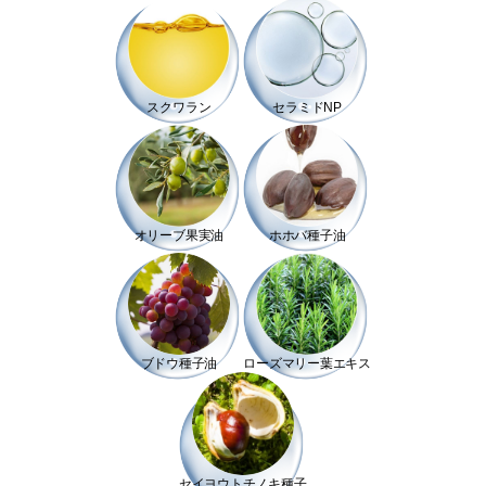
スクワラン
セラミドNP
オリーブ果実油
ホホバ種⼦油
ブドウ種⼦油
ローズマリー葉エキス
セイヨウトチノキ種⼦