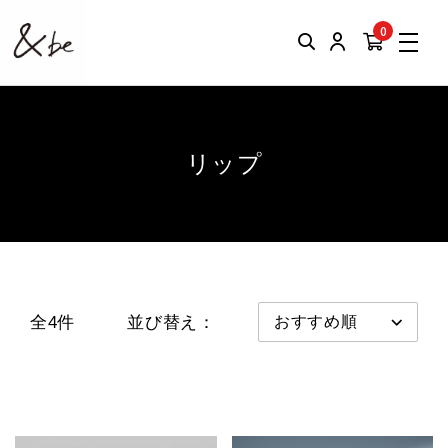
0
リップ
全4件
並び替え：