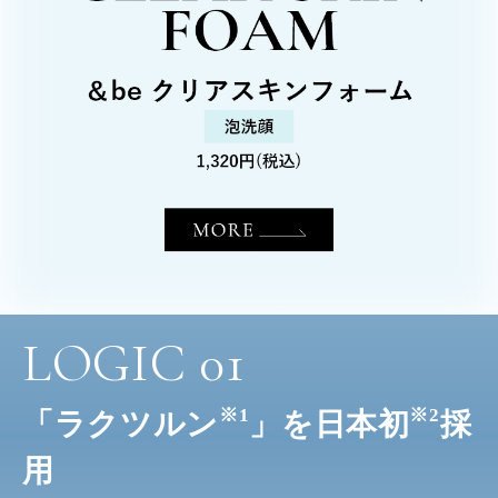
LOGIC
01
※1
※2
「ラクツルン
」を日本初
採
用