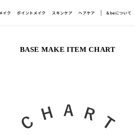
メイク
ポイントメイク
スキンケア
ヘアケア
＆beについて
ストコスメ受賞
ファンデーション
トリートメント
洗顔
ニュース
店舗リスト
美容液
リップ
メンバーシッププログラム
アフターサロン
フェイスカラー
クリーム
チーク
パウダー
お買物ガイド
アウトバス
お問い合
ツール
アイブロウパレット
プー
シャドウ
グロウクッションファンデーション
リペアレスキュートリートメント
クリアスキンフォーム
ブースターセラム
リップカラーデュオ
アフターサロンpHコンディショナー
パウダーチーク
ピンクモイストアップクリーム
パウダーチーク
薬用UVプレストクリアパウ
スカルプセラム
メイクブ
ピボットアイブロウマスカラ
ンプー
イシャドウ
ラスティングクッションファンデーション
ヘビーグロウトリートメント
VC25 アドバンスドセラム
ボリュームアップライナー
カラーケア C.Pink
プレストチーク
VAクリーム
ピュアリフレクター
UVスムースパウダー
プロテクトベース
ブラック
アイブロウマスカラ
BASE MAKE ITEM CHART
プー
ライナー
スパークルトリートメント
アイラッシュセラム
シアーリップ
カラーケア V.Blue
クリームチーク
薬用モイストリップケア
クリームチーク
スタイルキープオ
スポンジ
ライナー
リキッドルージュ
マットハイライター
プレストチーク
ライナー
薬用モイストリップケア
ピュアリフレクター
コントゥアペン
ン）