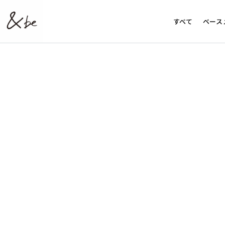
すべて
ベース
メイクアップベース
シャンプー
アイメイク
ベ
UVプライマーリッチモイスト
テイクダウンシャン
パレットアイ
UVプライマー
スタンドアップシャ
スティックア
マットプライマー
ダメージケアシャン
ペンシルアイ
テンシーラーライト
リキッドアイ
テンシーラーUVプラス
アンダーアイ
UVミルク
マスカラ
UVプライマーリッチモイスト（限定デザイ