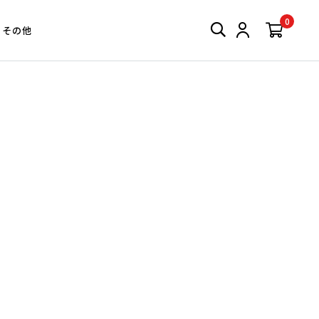
0
その他
わせ
フェイス＆ボディー
ツール
ダー
ラシ
ウォータープルーフUVミルク
ジャンボコーム
ミルク
スポンジ
薬用ホワイトニングUVスプレー
イル
クリーンシート
ツール
ブラックスポンジ
スポンジクリーンシート
スポンジケースセット（限定デザイン）