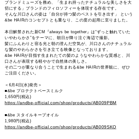
ブランドミューズを務め、「⽣まれ持ったナチュラルな美しさを⼤
切にする」ブランドのフィロソフィーを体現する存在です。
そんな川⼝さんの姿は「⾃分が持つ髪のベストを引き出す」 という
&be HAIRのコンセプトとも重なり、この度の起⽤に⾄りました。
本⽇解禁された新CM『always be together』は“ずっと触れていた
いやわらかさ”をテーマに、朝⽇が降り注ぐ海辺で撮影。
髪にふんわりと宿る光と朝の澄んだ空気が、川⼝さんのナチュラル
な髪のやわらかさを引き⽴てる映像となっております。
&be HAIRが⽬指す⽣まれたての髪のようなやわらかな質感と、川
⼝さんが表現する軽やかで⾃然体の美しさ。
その⼆つが重なり合うことで⽣まれる&be HAIRの世界観に、ぜひ
ご注⽬ください。
＜6月4日(水)発売＞
■&be プロテクトベースミルク
1,650円(税込)
https://andbe-official.com/shop/products/AB009PBM
■&be スタイルキープオイル
1,980円(税込)
https://andbe-official.com/shop/products/AB009SKO